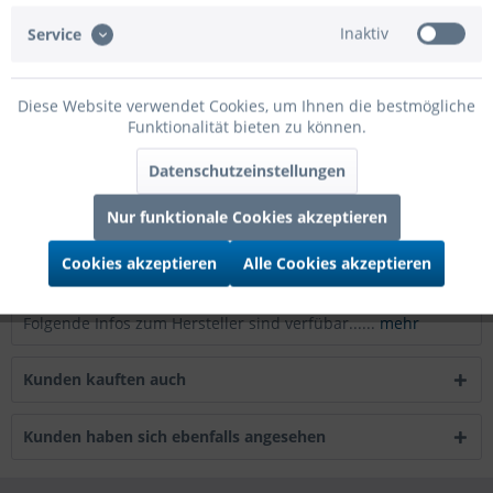
Inaktiv
Service
Artikel-Nr.:
09-ZMAI
Diese Website verwendet Cookies, um Ihnen die bestmögliche
Beschreibung
Funktionalität bieten zu können.
mehr
Datenschutzeinstellungen
Bewertungen
0
Nur funktionale Cookies akzeptieren
Bewertungen lesen, schreiben und diskutieren...
mehr
Cookies akzeptieren
Alle Cookies akzeptieren
Infos zum Hersteller
Folgende Infos zum Hersteller sind verfübar......
mehr
Kunden kauften auch
Kunden haben sich ebenfalls angesehen