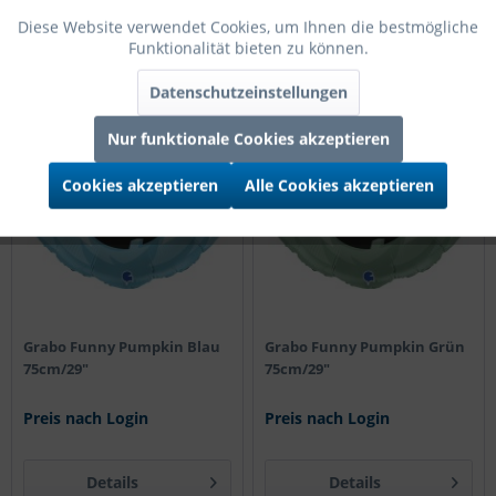
Details
Details
Diese Website verwendet Cookies, um Ihnen die bestmögliche
Funktionalität bieten zu können.
Datenschutzeinstellungen
75cm
75cm
Nur funktionale Cookies akzeptieren
Cookies akzeptieren
Alle Cookies akzeptieren
Grabo Funny Pumpkin Blau
Grabo Funny Pumpkin Grün
75cm/29"
75cm/29"
Preis nach Login
Preis nach Login
Details
Details