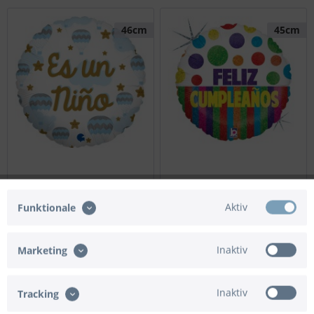
46cm
45cm
Betallic Folienballon Rund
Betallic Folienballon Feliz
Es un Nino 46cm/18"
Cumpleaños Bolas y Franjas
Aktiv
Funktionale
Holo 45cm/18"
Preis nach Login
Preis nach Login
Inaktiv
Marketing
Details
Details
Inaktiv
Tracking