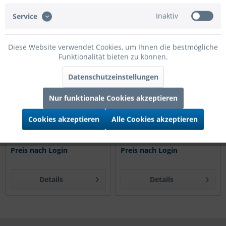
45cm
45cm
Inaktiv
Service
Diese Website verwendet Cookies, um Ihnen die bestmögliche
Funktionalität bieten zu können.
Datenschutzeinstellungen
Nur funktionale Cookies akzeptieren
Betallic Folienballon Feliz
Betallic Folienballon Feliz
Cookies akzeptieren
Alle Cookies akzeptieren
Cumpleaños Flor y Franjas
Cumpleaños Globos Holo
Holo 45cm/18"
45cm/18"
Preis nach Login
Preis nach Login
Details
Details