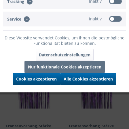
Inaktiv
Tracking
Fransenvorhang, Stärke
Fransenvorhang, Stärke
50my, Höhe 100cm, Breite
50my, Höhe 200cm, Breite
100cm Pink
100cm Lila
Inaktiv
Service
Preis nach Login
Preis nach Login
Diese Website verwendet Cookies, um Ihnen die bestmögliche
Details
Details
Funktionalität bieten zu können.
Datenschutzeinstellungen
Nur funktionale Cookies akzeptieren
Cookies akzeptieren
Alle Cookies akzeptieren
Fransenvorhang, Stärke
Fransenvorhang, Stärke