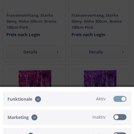
Fransenvorhang, Stärke
Fransenvorhang, Stärke
50my, Höhe 200cm, Breite
50my, Höhe 300cm, Breite
100cm Pink
100cm Pink
Preis nach Login
Preis nach Login
Details
Details
Aktiv
Funktionale
Inaktiv
Marketing