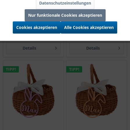
Datenschutzeinstellungen
Goodtimes Osterkörbchen
Goodtimes Osterkörbchen
Nur funktionale Cookies akzeptieren
Hase Set "Name" Pastel
Hase Set "Name" Pastel Gelb
Flieder
Cookies akzeptieren
Alle Cookies akzeptieren
Preis nach Login
Preis nach Login
Details
Details
TIPP!
TIPP!