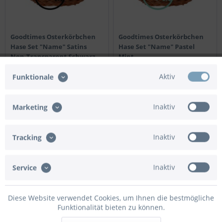
Goodtimes Osterkörbchen
Goodtimes Osterkörbchen
Hase Set "Name" Satins
Hase Set "Name" Pastel
Non-Transparent Schwarz
Mint
Preis nach Login
Preis nach Login
Aktiv
Funktionale
Details
Details
Inaktiv
Marketing
TIPP!
TIPP!
Inaktiv
Tracking
Inaktiv
Service
Diese Website verwendet Cookies, um Ihnen die bestmögliche
Funktionalität bieten zu können.