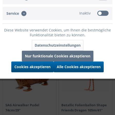
Gelb 55cm/22"
74cm/29"
Inaktiv
Service
Preis nach Login
Preis nach Login
Details
Details
Diese Website verwendet Cookies, um Ihnen die bestmögliche
Funktionalität bieten zu können.
Datenschutzeinstellungen
75cm
105cm
Nur funktionale Cookies akzeptieren
Cookies akzeptieren
Alle Cookies akzeptieren
SAG Airwalker Pudel
Betallic Folienballon Shape
74cm/29"
Friends Dragon 105m/41"