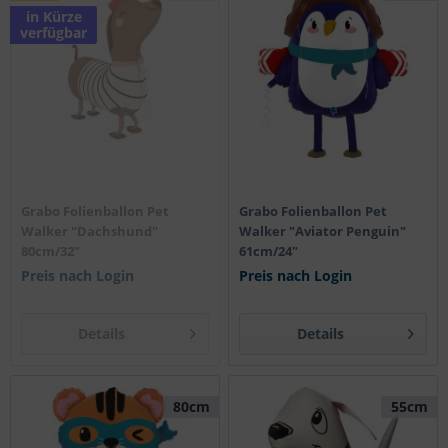
in Kürze
verfügbar
Grabo Folienballon Pet
Grabo Folienballon Pet
Walker "Dachshund"
Walker "Aviator Penguin"
80cm/32"
61cm/24"
Preis nach Login
Preis nach Login
Details
Details
80cm
55cm