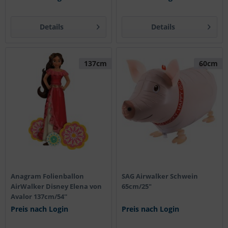
Details
Details
137cm
60cm
Anagram Folienballon
SAG Airwalker Schwein
AirWalker Disney Elena von
65cm/25"
Avalor 137cm/54''
Preis nach Login
Preis nach Login