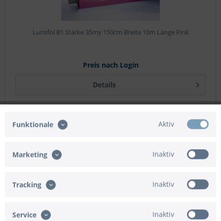
Lumifol B1 Stärke 35my 150cm Breite 10m Länge Pink
Preis nach Login
Details
Aktiv
Funktionale
Filtern
Inaktiv
Marketing
Inaktiv
Tracking
Inaktiv
Service