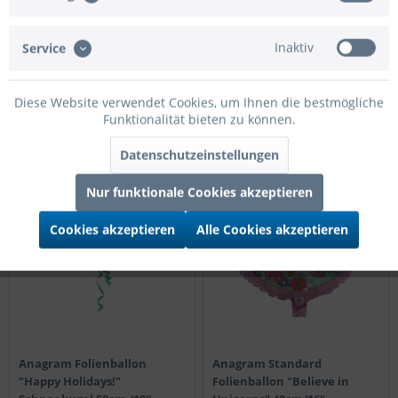
"Hello World" blue 45cm/18"
Frozen 2 Elsa 70cm/28"
Inaktiv
Service
Preis nach Login
Preis nach Login
Details
Details
Diese Website verwendet Cookies, um Ihnen die bestmögliche
Funktionalität bieten zu können.
Datenschutzeinstellungen
50cm
40cm
Nur funktionale Cookies akzeptieren
Cookies akzeptieren
Alle Cookies akzeptieren
Anagram Folienballon
Anagram Standard
"Happy Holidays!"
Folienballon "Believe in