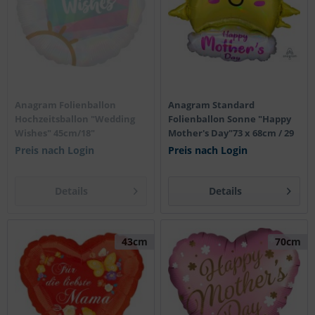
Anagram Folienballon
Anagram Standard
Hochzeitsballon "Wedding
Folienballon Sonne "Happy
Wishes" 45cm/18"
Mother's Day"73 x 68cm / 29
x...
Preis nach Login
Preis nach Login
Details
Details
43cm
70cm