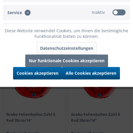
Preis nach Login
Preis nach Login
Inaktiv
Service
Details
Details
Diese Website verwendet Cookies, um Ihnen die bestmögliche
Funktionalität bieten zu können.
Datenschutzeinstellungen
35cm
35cm
Nur funktionale Cookies akzeptieren
Cookies akzeptieren
Alle Cookies akzeptieren
Grabo Folienballon Zahl 5
Grabo Folienballon Zahl 6
Red 35cm/14"
Red 35cm/14"