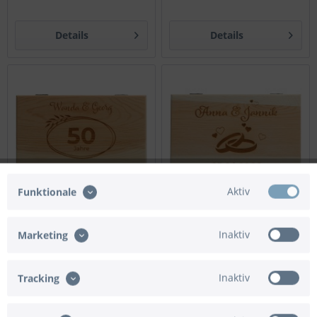
Details
Details
Aktiv
Funktionale
Inaktiv
Marketing
Goodtimes Geschenkbox
Goodtimes Geschenkbox
Goldene Hochzeit mit
Hochzeit Ringe "Namen &
"Name"
Datum"
Inaktiv
Tracking
Preis nach Login
Preis nach Login