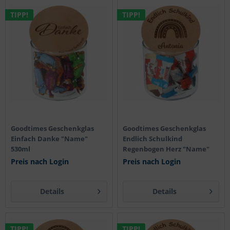
TIPP!
TIPP!
Goodtimes Geschenkglas
Goodtimes Geschenkglas
Einfach Danke "Name"
Endlich Schulkind
530ml
Regenbogen Herz "Name"
530ml
Preis nach Login
Preis nach Login
Details
Details
TIPP!
TIPP!