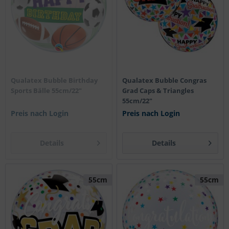
Qualatex Bubble Birthday
Qualatex Bubble Congras
Sports Bälle 55cm/22"
Grad Caps & Triangles
55cm/22"
Preis nach Login
Preis nach Login
Details
Details
55cm
55cm