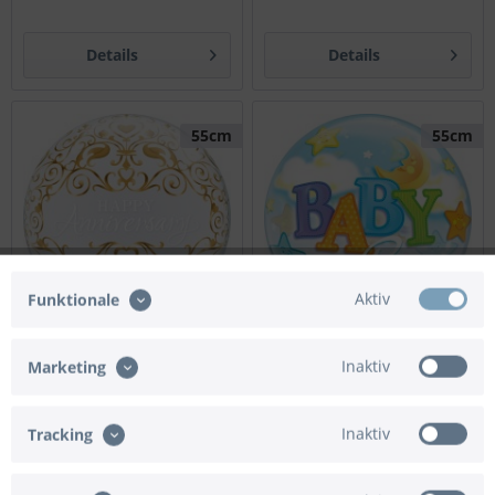
Details
Details
55cm
55cm
Aktiv
Funktionale
Inaktiv
Marketing
Qualatex Bubble
Qualatex Bubble Baby Boy
Anniversary Classic 55cm/22"
Moon & Stars 55cm/22"
Inaktiv
Tracking
Preis nach Login
Preis nach Login