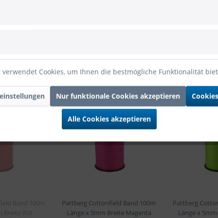
nge x 5mm Breite Hellblau
 Cottonfield Band 100m Länge x 5mm Breite Hellb
 verwendet Cookies, um Ihnen die bestmögliche Funktionalität bie
einstellungen
Nur funktionale Cookies akzeptieren
Cookies
Alle Cookies akzeptieren
field Band 100m
Pattberg Cottonfield Band 100m
Pattberg Cotto
 Breite Rot
Länge x 5mm Breite Magenta
Länge x 5mm 