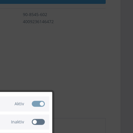
90-8545-602
4009236146472
Aktiv
Inaktiv