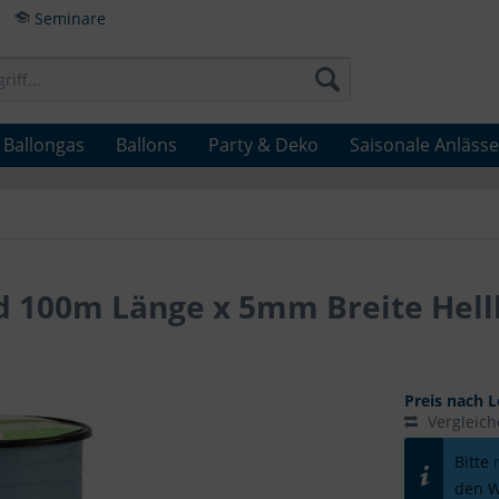
Seminare
Ballongas
Ballons
Party & Deko
Saisonale Anlässe
nd 100m Länge x 5mm Breite Hell
Preis nach L
Vergleic
Bitte
den W