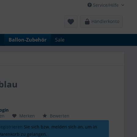
Service/Hilfe
Händlerkonto
Ballon-Zubehör
Sale
blau
ogin
hen
Merken
Bewerten
registrieren
Sie sich bzw. melden sich an, um in
arenkorb zu gelangen.