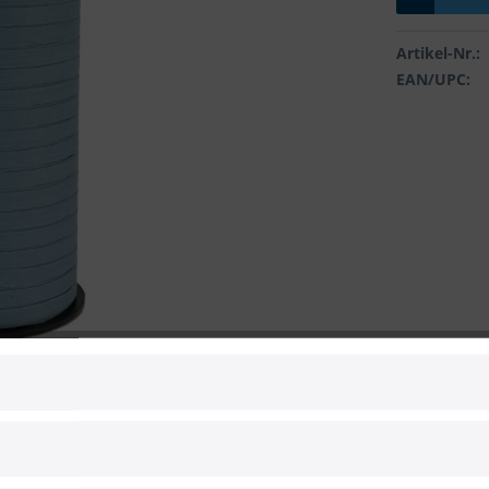
Artikel-Nr.:
EAN/UPC:
 zum Hersteller