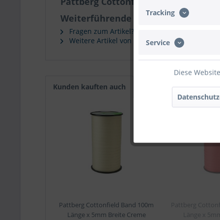
Pattberg Cottonfield Band 100m Lä
Tracking
Weiterführende Links zu "Pattberg
Fragen zum Artikel?
Weitere Artikel von Pattberg
Service
Diese Website
Kunden kauften auch
Datenschutz
in Kürze
verfügbar
Pattberg Cottonfield Band 100m
Pattberg Cotton
Länge x 5mm Breite Creme
Länge x 5mm