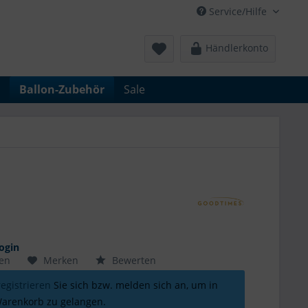
Service/Hilfe
Händlerkonto
Ballon-Zubehör
Sale
ogin
hen
Merken
Bewerten
registrieren
Sie sich bzw. melden sich an, um in
arenkorb zu gelangen.