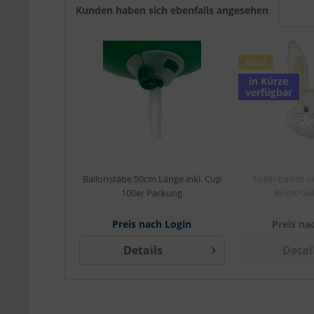
Kunden haben sich ebenfalls angesehen
NEU
in Kürze
verfügbar
Ballonstäbe 50cm Länge inkl. Cup
Folienballon n
100er Packung
Beige/Go
Preis nach Login
Preis na
Details
Detai