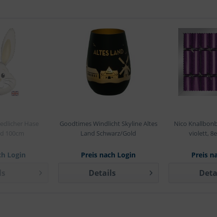
iedlicher Hase
Goodtimes Windlicht Skyline Altes
Nico Knallbonb
ld 100cm
Land Schwarz/Gold
violett, 8
ch Login
Preis nach Login
Preis n
ls
Details
Deta