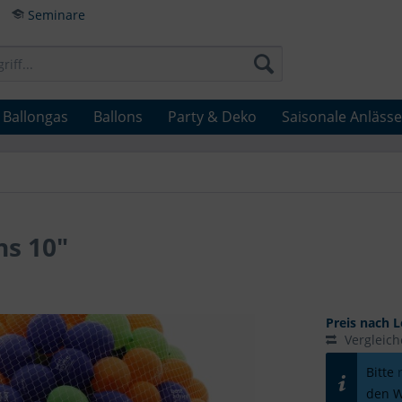
Seminare
Ballongas
Ballons
Party & Deko
Saisonale Anlässe
ns 10"
Preis nach L
Vergleic
Bitte
den W