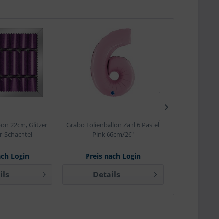
on 22cm, Glitzer
Grabo Folienballon Zahl 6 Pastel
Pattberg M
er-Schachtel
Pink 66cm/26"
ach Login
Preis nach Login
Preis 
ils
Details
Det