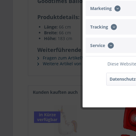
Goodtimes Ballondisplay mit 72 An
Marketing
Produktdetails
Tracking
Länge:
66 cm
Breite:
66 cm
Höhe:
183 cm
Service
Weiterführende Links zu "Goodtime
Fragen zum Artikel?
Weitere Artikel von Goodtimes
Diese Website
Datenschutz
Kunden kauften auch
in Kürze
verfügbar