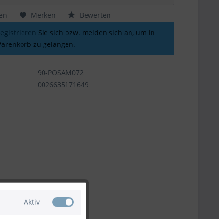
hen
Merken
Bewerten
registrieren
Sie sich bzw. melden sich an, um in
arenkorb zu gelangen.
90-POSAM072
0026635171649
Aktiv