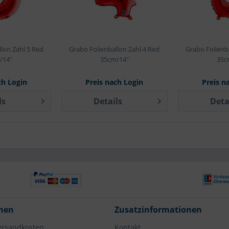
lon Zahl 5 Red
Grabo Folienballon Zahl 4 Red
Grabo Folienb
/14"
35cm/14"
35c
ch Login
Preis nach Login
Preis n
ls
Details
Deta
nen
Zusatzinformationen
Versandkosten
Kontakt