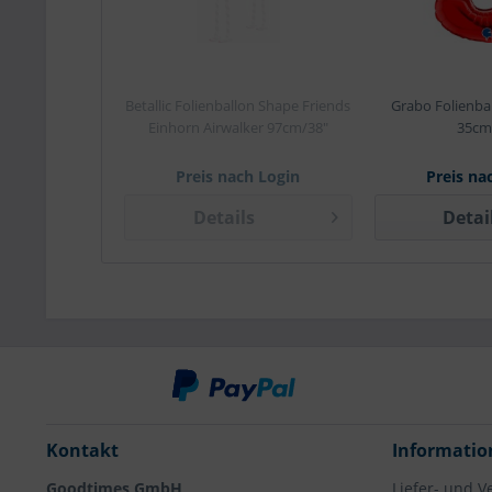
Betallic Folienballon Shape Friends
Grabo Folienbal
Einhorn Airwalker 97cm/38"
35cm
Preis nach Login
Preis na
Details
Detai
Kontakt
Informatio
Goodtimes GmbH
Liefer- und 