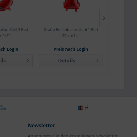
allon Zahl 3 Red
Grabo Folienballon Zahl 1 Red
Betallic Fol
m/14"
35cm/14"
Birthd
ach Login
Preis nach Login
Preis 
ils
Details
Det
Newsletter
Abonnieren Sie den kostenlosen Newsletter