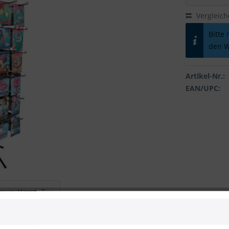
Vergleic
Bitte
den W
Artikel-Nr.:
EAN/UPC:
 zum Hersteller