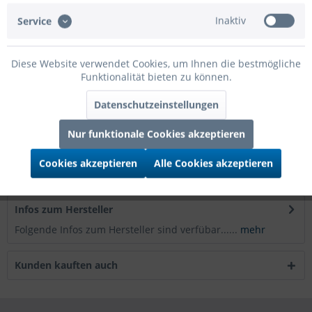
Artikel-Nr.:
09-47509002
Inaktiv
Service
EAN/UPC:
4004764953059
Verpackungsart:
Lose
Diese Website verwendet Cookies, um Ihnen die bestmögliche
Funktionalität bieten zu können.
Beschreibung
Datenschutzeinstellungen
Produktmerkmale A Glanzlackmarker für stark deckendes,
permanentes und...
mehr
Nur funktionale Cookies akzeptieren
Bewertungen
0
Cookies akzeptieren
Alle Cookies akzeptieren
Bewertungen lesen, schreiben und diskutieren...
mehr
Infos zum Hersteller
Folgende Infos zum Hersteller sind verfübar......
mehr
Kunden kauften auch