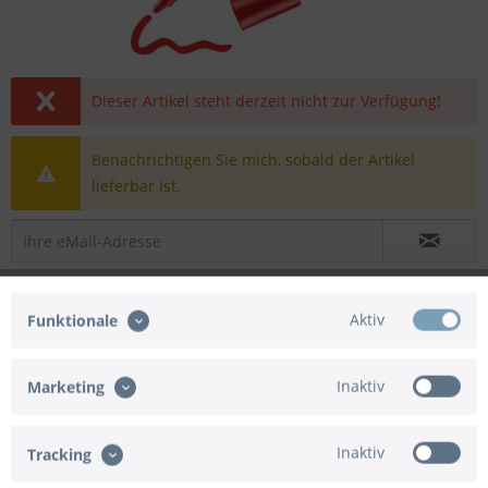
Dieser Artikel steht derzeit nicht zur Verfügung!
Benachrichtigen Sie mich, sobald der Artikel
lieferbar ist.
Ich habe die
Datenschutzbestimmungen
zur Kenntnis
genommen.
Aktiv
Funktionale
Preis nach Login
Merken
Bewerten
Inaktiv
Marketing
Bitte
registrieren
Sie sich bzw. melden sich an, um
in den Warenkorb zu gelangen.
Inaktiv
Tracking