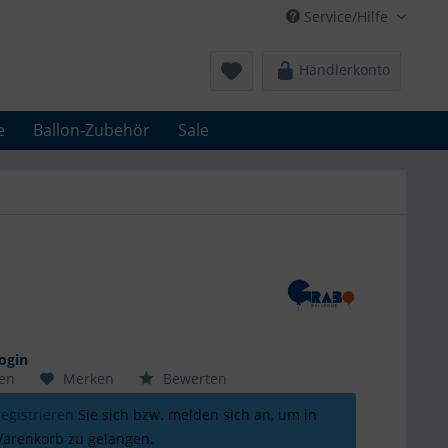
Service/Hilfe
Händlerkonto
e
Ballon-Zubehör
Sale
ogin
hen
Merken
Bewerten
registrieren
Sie sich bzw. melden sich an, um in
arenkorb zu gelangen.