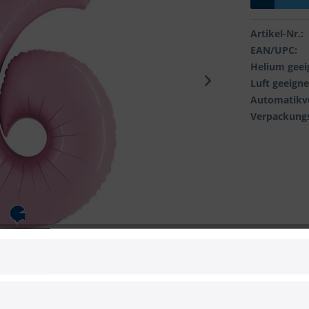
Artikel-Nr.:
EAN/UPC:
Helium geei
Luft geeigne
Automatikve
Verpackungs
 zum Hersteller