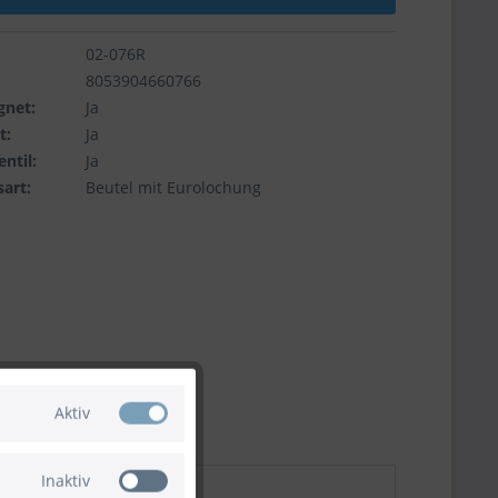
02-076R
8053904660766
gnet:
Ja
t:
Ja
ntil:
Ja
art:
Beutel mit Eurolochung
Aktiv
Inaktiv