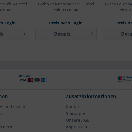
on Zahl 4 Pastel
Grabo Folienballon Zahl 3 Pastel
Grabo Folienbal
0cm/40"
Pink 100cm/40"
Pink 1
ch Login
Preis nach Login
Preis n
ls
Details
Deta
nen
Zusatzinformationen
Versandkosten
Kontakt
n
Standorte
Unsere AGB
fordern
Impressum