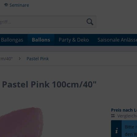
Seminare
Ballongas
Ballons
Party & Deko
Saisonale Anläss
cm/40"
Pastel Pink
6 Pastel Pink 100cm/40"
Preis nach L
Vergleic
Bitte
den W