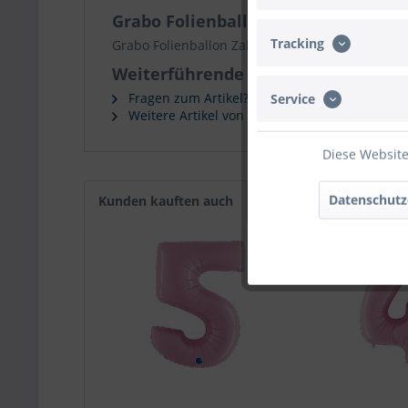
Grabo Folienballon Zahl 6 Pastel Pi
Tracking
Grabo Folienballon Zahl 6 Pastel Pink 100cm/40"
Weiterführende Links zu "Grabo Fol
Fragen zum Artikel?
Service
Weitere Artikel von Grabo
Diese Website
Datenschutz
Kunden kauften auch
Kunden haben sich eb