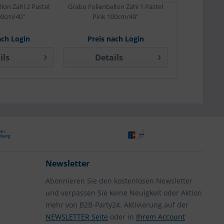
lon Zahl 2 Pastel
Grabo Folienballon Zahl 1 Pastel
Grabo Folienba
00cm/40"
Pink 100cm/40"
Pink 
ach Login
Preis nach Login
Preis 
ils
Details
Det
Newsletter
Abonnieren Sie den kostenlosen Newsletter
und verpassen Sie keine Neuigkeit oder Aktion
mehr von B2B-Party24. Aktivierung auf der
NEWSLETTER Seite
oder in
Ihrem Account