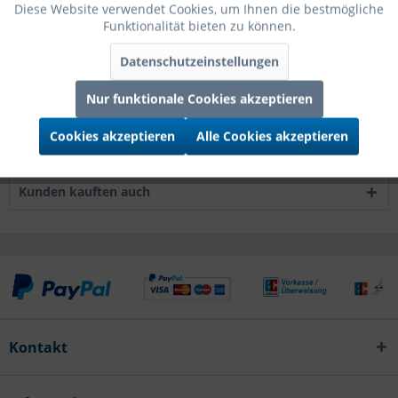
Grabo Folienballon Zahl 5 Silver 160cm/64"
mehr
Diese Website verwendet Cookies, um Ihnen die bestmögliche
Funktionalität bieten zu können.
Bewertungen
0
Datenschutzeinstellungen
Bewertungen lesen, schreiben und diskutieren...
mehr
Nur funktionale Cookies akzeptieren
Infos zum Hersteller
Cookies akzeptieren
Alle Cookies akzeptieren
Folgende Infos zum Hersteller sind verfübar......
mehr
Kunden kauften auch
Kontakt