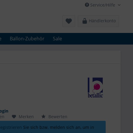
Service/Hilfe
Händlerkonto
e
Ballon-Zubehör
Sale
ogin
hen
Merken
Bewerten
registrieren
Sie sich bzw. melden sich an, um in