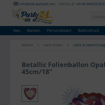
info@b2b-party24.com
Hotline
+49 40 69632578-0
Neu
Marken
Personalisiert
Ballondruck
Ballons
nach Anlass
Liebe & Valentinsta
Betallic Folienballon Op
45cm/18"