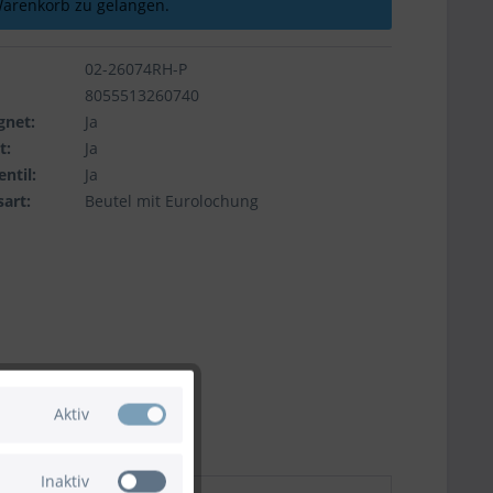
arenkorb zu gelangen.
02-26074RH-P
8055513260740
gnet:
Ja
t:
Ja
ntil:
Ja
art:
Beutel mit Eurolochung
Aktiv
Inaktiv