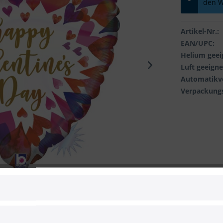
den W
Artikel-Nr.:
EAN/UPC:
Helium geei
Luft geeigne
Automatikve
Verpackungs
 zum Hersteller