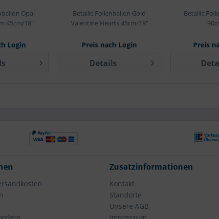
enballon Opal
Betallic Folienballon Gold
Betallic Fol
em 45cm/18"
Valentine Hearts 45cm/18"
90c
ch Login
Preis nach Login
Preis n
ls
Details
Deta
nen
Zusatzinformationen
Versandkosten
Kontakt
n
Standorte
Unsere AGB
fordern
Impressum