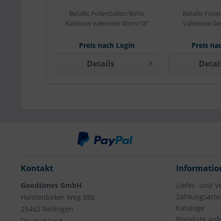
Betallic Folienballon Boho
Betallic Foli
Rainbow Valentine 45cm/18"
Valentine G
Preis nach Login
Preis na
Details
Detai
Kontakt
Informatio
Goodtimes GmbH
Liefer- und 
Zahlungsarte
Halstenbeker Weg 98b
Kataloge
25462 Rellingen
Preisliste an
Deutschland