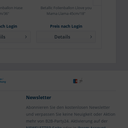
ienballon Hase
Betallic Folienballon Llove you
Betallic Folie
m/36"
Mama Llama 45cm/18"
Bug 
ach Login
Preis nach Login
Preis 
ils
Details
Det
Newsletter
Abonnieren Sie den kostenlosen Newsletter
und verpassen Sie keine Neuigkeit oder Aktion
mehr von B2B-Party24. Aktivierung auf der
NEWSLETTER Seite
oder in
Ihrem Account