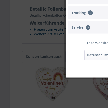
Betallic Folienballon Opal Omre "H
Tracking
Betallic Folienballon Opal Omre "Happy Valenti
Weiterführende Links zu "Betallic 
Service
Fragen zum Artikel?
Weitere Artikel von Betallic
Diese Website
Datenschutz
Kunden kauften auch