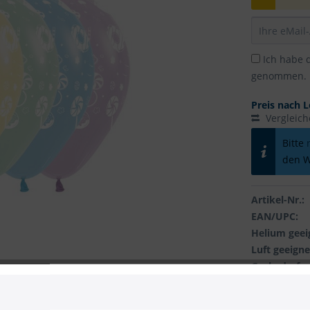
Ich habe 
genommen.
Preis nach L
Vergleic
Bitte
den W
Artikel-Nr.:
EAN/UPC:
Helium geei
Luft geeigne
Gasbedarf:
Automatikve
Verpackungs