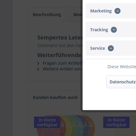
Marketing
Beschreibung
Bewertungen
0
Infos
Tracking
Sempertex Latexballon Happy Birth
Sortiment mit den Farben Pink, Yellow, Green, Blu
Service
Weiterführende Links zu "Semperte
Fragen zum Artikel?
Diese Website
Weitere Artikel von Sempertex
Datenschutz
Kunden kauften auch
in Kürze
in Kürze
verfügbar
verfügbar