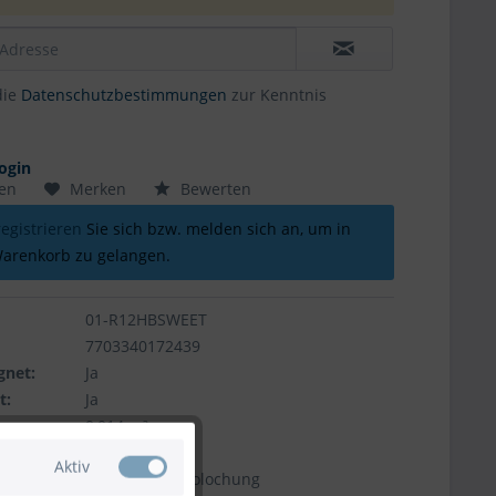
die
Datenschutzbestimmungen
zur Kenntnis
ogin
hen
Merken
Bewerten
registrieren
Sie sich bzw. melden sich an, um in
arenkorb zu gelangen.
01-R12HBSWEET
7703340172439
gnet:
Ja
t:
Ja
0,014 m³
ntil:
Nein
Aktiv
art:
Beutel mit Eurolochung