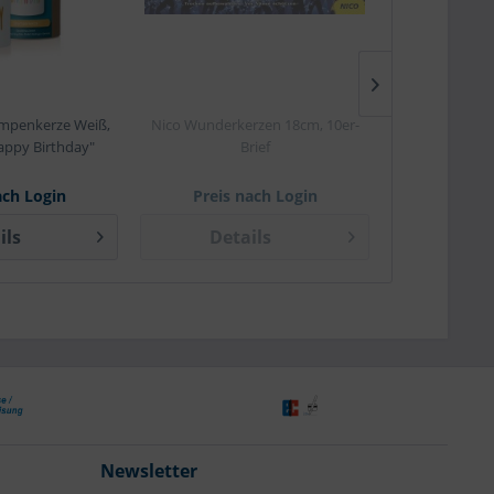
mpenkerze Weiß,
Nico Wunderkerzen 18cm, 10er-
Nico Ice-Fontän
appy Birthday"
Brief
4er-
ach Login
Preis nach Login
Preis 
ils
Details
Det
Newsletter