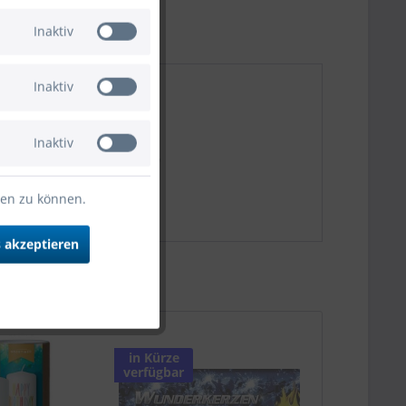
Inaktiv
Inaktiv
Inaktiv
 30cm/12" 25 Stück"
ten zu können.
 akzeptieren
in Kürze
verfügbar