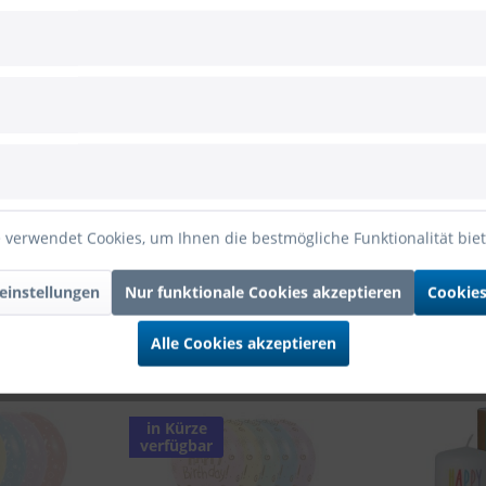
 zum Hersteller
day Sweet Pastel Matte 30cm/12" 25 Stück
e, Lilac
x Latexballon Happy Birthday Sweet Pastel Matte
 verwendet Cookies, um Ihnen die bestmögliche Funktionalität bie
einstellungen
Nur funktionale Cookies akzeptieren
Cookies
Alle Cookies akzeptieren
in Kürze
verfügbar