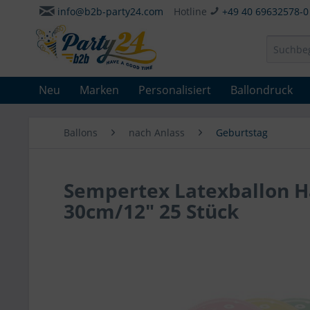
info@b2b-party24.com
Hotline
+49 40 69632578-0
Neu
Marken
Personalisiert
Ballondruck
Ballons
nach Anlass
Geburtstag
Sempertex Latexballon H
30cm/12" 25 Stück