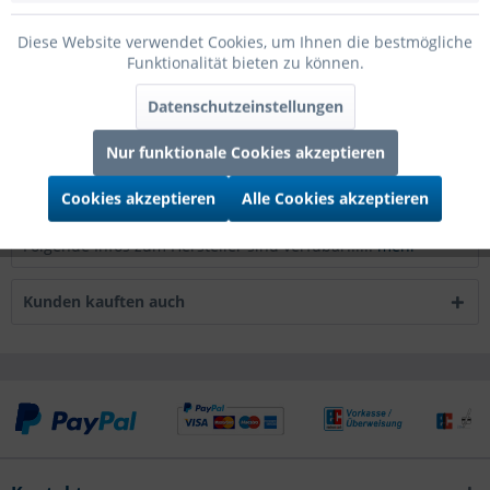
Beschreibung
Diese Website verwendet Cookies, um Ihnen die bestmögliche
Grabo Folienballon Chain of Hearts Silver Holographic Mini
Funktionalität bieten zu können.
35cm/14" luftgefüllt mit Stab
mehr
Datenschutzeinstellungen
Bewertungen
0
Nur funktionale Cookies akzeptieren
Bewertungen lesen, schreiben und diskutieren...
mehr
Cookies akzeptieren
Alle Cookies akzeptieren
Infos zum Hersteller
Folgende Infos zum Hersteller sind verfübar......
mehr
Kunden kauften auch