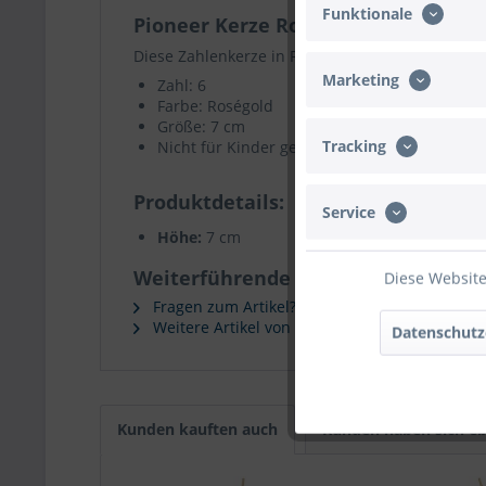
Funktionale
Pioneer Kerze Roségold Zahl 6 7cm
Diese Zahlenkerze in Roségold ist ideal für ein
Marketing
Zahl: 6
Farbe: Roségold
Größe: 7 cm
Tracking
Nicht für Kinder geeignet. Die Aufsicht durc
Produktdetails
Service
Höhe:
7 cm
Weiterführende Links zu "Pioneer K
Diese Website
Fragen zum Artikel?
Weitere Artikel von Pioneer
Datenschutz
Kunden kauften auch
Kunden haben sich eb