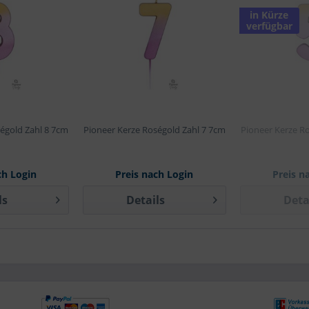
in Kürze
verfügbar
égold Zahl 8 7cm
Pioneer Kerze Roségold Zahl 7 7cm
Pioneer Kerze R
ch Login
Preis nach Login
Preis n
ls
Details
Deta