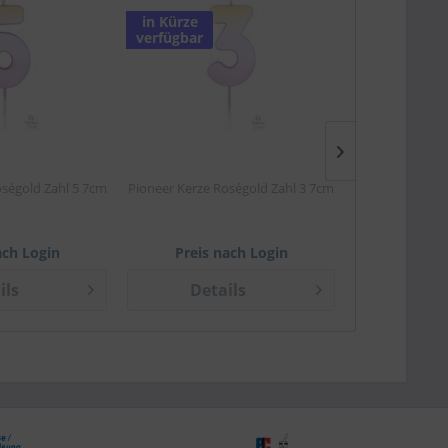
in Kürze
verfügbar
oségold Zahl 5 7cm
Pioneer Kerze Roségold Zahl 3 7cm
Pioneer Kerze 
ach Login
Preis nach Login
Preis 
ils
Details
Det