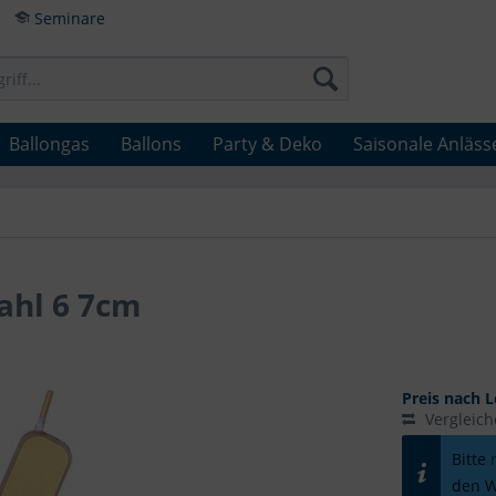
Seminare
Ballongas
Ballons
Party & Deko
Saisonale Anläss
ahl 6 7cm
Preis nach L
Vergleic
Bitte
den W