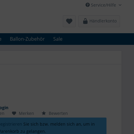
Service/Hilfe
Händlerkonto
e
Ballon-Zubehör
Sale
ogin
hen
Merken
Bewerten
registrieren
Sie sich bzw. melden sich an, um in
arenkorb zu gelangen.