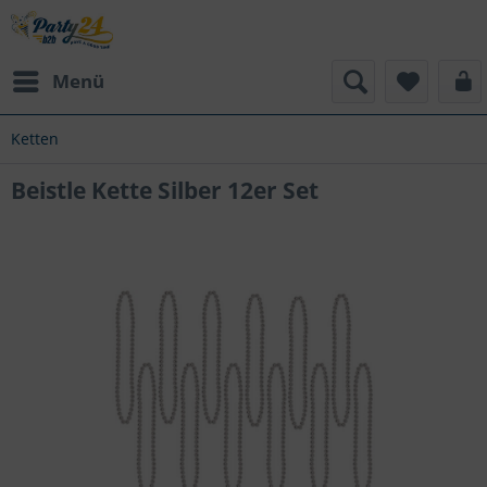
Menü
Ketten
Beistle Kette Silber 12er Set