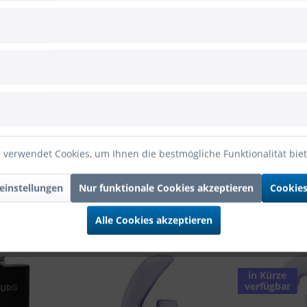
rzen metallic 60cm
c 60cm
o Konfetti-Kanone Rote Herzen metallic 60cm"
 verwendet Cookies, um Ihnen die bestmögliche Funktionalität bie
einstellungen
Nur funktionale Cookies akzeptieren
Cookies
Alle Cookies akzeptieren
in Kürze
verfügbar