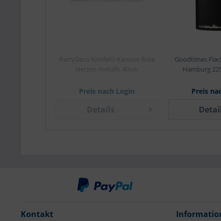
PartyDeco Konfetti-Kanone Rote
Goodtimes Flac
Herzen metallic 40cm
Hamburg 225
Preis nach Login
Preis na
Details
Detai
Kontakt
Informatio