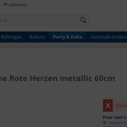
Seminare
Ballongas
Ballons
Party & Deko
Saisonale Anläss
ne Rote Herzen metallic 60cm
Dieser
Preis nach L
Vergleic