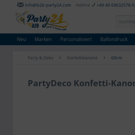
info@b2b-party24.com
Hotline
+49 40 69632578-0
Neu
Marken
Personalisiert
Ballondruck
Party & Deko
Konfettikanone
60cm
PartyDeco Konfetti-Kano