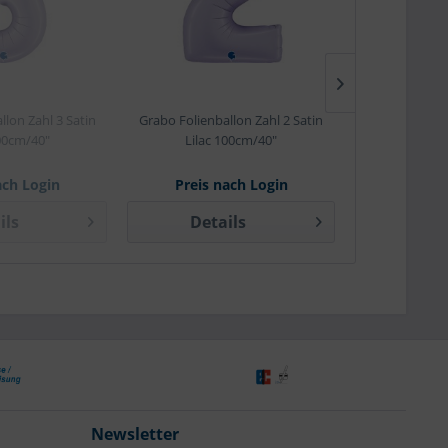
llon Zahl 3 Satin
Grabo Folienballon Zahl 2 Satin
Maverick Servi
100cm/40"
Lilac 100cm/40"
20
ach Login
Preis nach Login
Preis 
ils
Details
Det
Newsletter