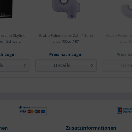
hmann Skyline
Grabo Folienballon Zahl 4 Satin
Grabo Folienba
ml Schwarz
Lilac 100cm/40"
Lilac 
ch Login
Preis nach Login
Preis n
ls
Details
Deta
nen
Zusatzinformationen