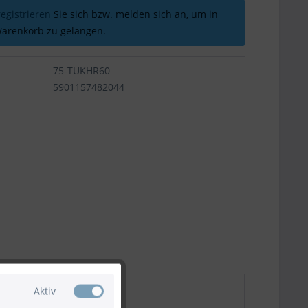
registrieren
Sie sich bzw. melden sich an, um in
arenkorb zu gelangen.
75-TUKHR60
5901157482044
Aktiv