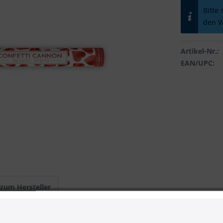
Bitte
den W
Artikel-Nr.:
EAN/UPC:
 zum Hersteller