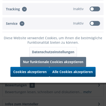
Merken
Bewerten
Inaktiv
Tracking
Bitte
registrieren
Sie sich bzw. melden sich an, um
in den Warenkorb zu gelangen.
Inaktiv
Service
Artikel-Nr.:
02-32139H.LF
Diese Website verwendet Cookies, um Ihnen die bestmögliche
Funktionalität bieten zu können.
Luft befüllt:
Ja
Automatikventil:
Nein
Datenschutzeinstellungen
Beschreibung
Nur funktionale Cookies akzeptieren
Betallic Folienballon Wildflowers Birthday Holographic
Cookies akzeptieren
Alle Cookies akzeptieren
23cm/9" luftgefüllt mit Stab
mehr
Bewertungen
0
Bewertungen lesen, schreiben und diskutieren...
mehr
Infos zum Hersteller