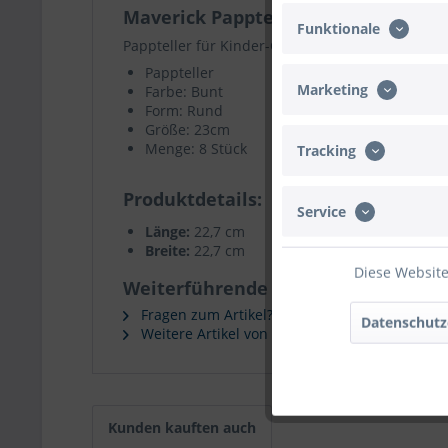
Maverick Pappteller "Happy Birthda
Funktionale
Pappteller für Kinder-Geburtstagspartys mit Au
Pappteller
Marketing
Farbe: Bunt
Form: Rund
Größe: 23cm
Menge: 8 Stück
Tracking
Produktdetails
Service
Länge:
22,7 cm
Breite:
22,7 cm
Diese Website
Weiterführende Links zu "Maverick 
Fragen zum Artikel?
Datenschutz
Weitere Artikel von Maverick
Kunden kauften auch