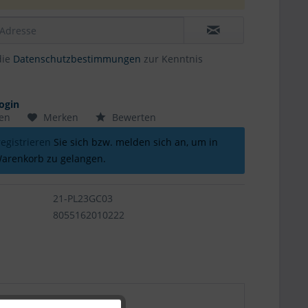
die
Datenschutzbestimmungen
zur Kenntnis
ogin
hen
Merken
Bewerten
registrieren
Sie sich bzw. melden sich an, um in
arenkorb zu gelangen.
21-PL23GC03
8055162010222