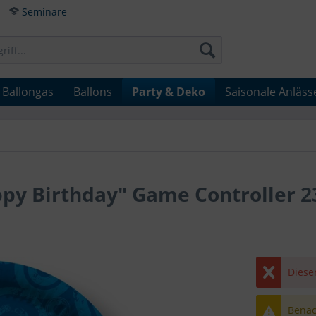
Seminare
Ballongas
Ballons
Party & Deko
Saisonale Anläss
py Birthday" Game Controller 2
Dieser
Benach