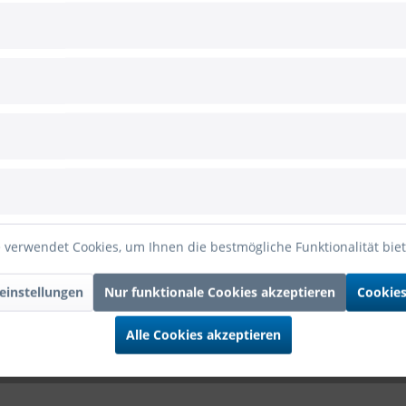
y" Game Controller 23cm, 8 Stück
fdruck "Happy Birthday - You've leveled up" und Gamer-Motiv
 verwendet Cookies, um Ihnen die bestmögliche Funktionalität bie
Pappteller "Happy Birthday" Game Controller 23c
einstellungen
Nur funktionale Cookies akzeptieren
Cookies
Alle Cookies akzeptieren