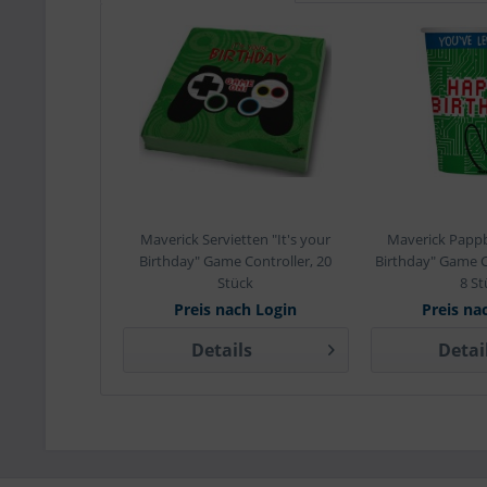
Maverick Servietten "It's your
Maverick Papp
Birthday" Game Controller, 20
Birthday" Game C
Stück
8 St
Preis nach Login
Preis na
Details
Detai