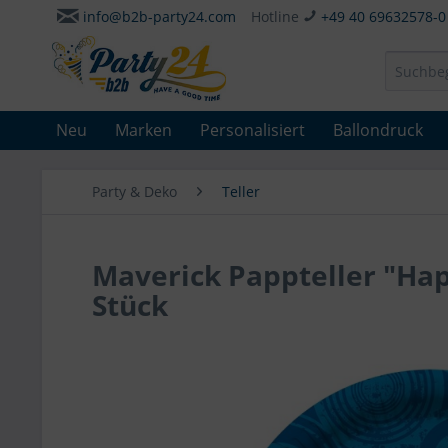
info@b2b-party24.com
Hotline
+49 40 69632578-0
Neu
Marken
Personalisiert
Ballondruck
Party & Deko
Teller
Maverick Pappteller "Hap
Stück