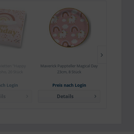
vietten "Happy
Maverick Pappteller Magical Day
Maverick Pappte
oho, 20 Stück
23cm, 8 Stück
Day" 18
ach Login
Preis nach Login
Preis 
ils
Details
Det