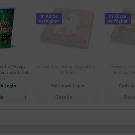
in Kürze
in Kürze
verfügbar
verfügbar
becher "Happy
Maverick Servietten Magical Day,
Maverick Ser
ontroller 250ml,
20 Stück
Birthday" B
ück
ch Login
Preis nach Login
Preis n
ls
Details
Deta