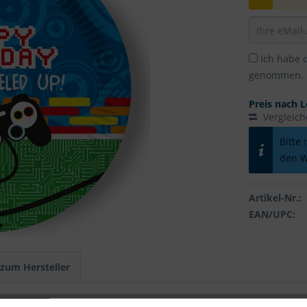
Ich habe 
genommen.
Preis nach L
Vergleic
Bitte
den W
Artikel-Nr.:
EAN/UPC:
 zum Hersteller