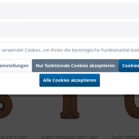
ocolate 100cm/40"
m/40"
ienballon Zahl 9 Satin Chocolate 100cm/40""
 verwendet Cookies, um Ihnen die bestmögliche Funktionalität bie
einstellungen
Nur funktionale Cookies akzeptieren
Cookies
Alle Cookies akzeptieren
on Zahl 6 Satin
Grabo Folienballon Zahl 1 Satin
Grabo Folienba