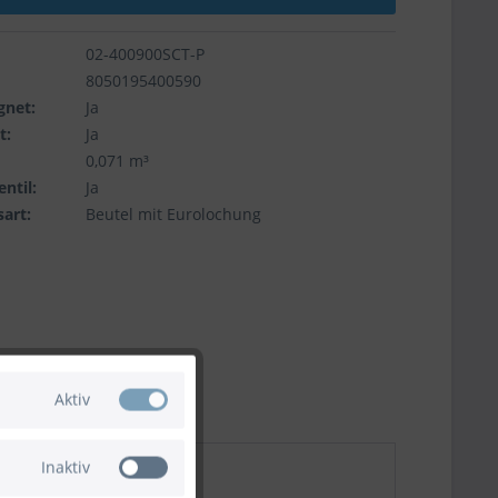
02-400900SCT-P
8050195400590
gnet:
Ja
t:
Ja
0,071 m³
ntil:
Ja
art:
Beutel mit Eurolochung
Aktiv
Inaktiv