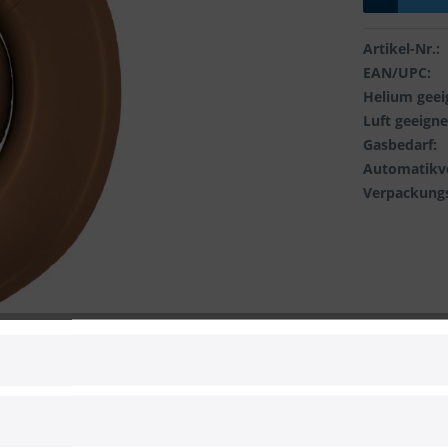
Artikel-Nr.:
EAN/UPC:
Helium geei
Luft geeigne
Gasbedarf:
Automatikve
Verpackungs
 zum Hersteller