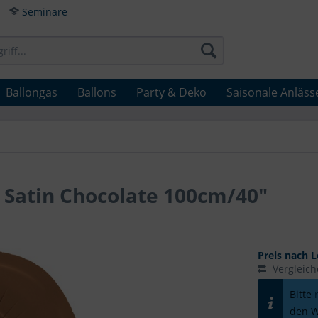
Seminare
Ballongas
Ballons
Party & Deko
Saisonale Anläss
9 Satin Chocolate 100cm/40"
Preis nach L
Vergleic
Bitte
den W