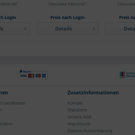
100cm/40"
Chocolate 100cm/40"
Chocolat
ch Login
Preis nach Login
Preis n
ls
Details
Deta
nen
Zusatzinformationen
Versandkosten
Kontakt
n
Standorte
Unsere AGB
fordern
Impressum
Datenschutzerklärung