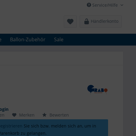
Service/Hilfe
Händlerkonto
e
Ballon-Zubehör
Sale
ogin
hen
Merken
Bewerten
registrieren
Sie sich bzw. melden sich an, um in
arenkorb zu gelangen.